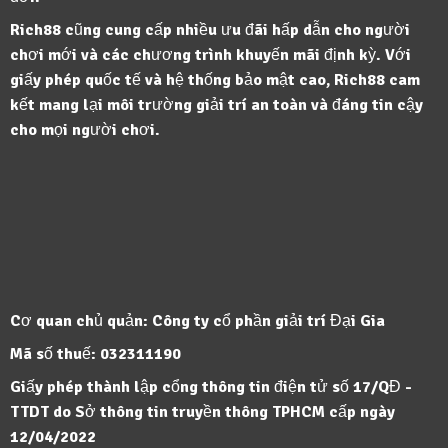
Rich88 cũng cung cấp nhiều ưu đãi hấp dẫn cho người
chơi mới và các chương trình khuyến mãi định kỳ. Với
giấy phép quốc tế và hệ thống bảo mật cao, Rich88 cam
kết mang lại môi trường giải trí an toàn và đáng tin cậy
cho mọi người chơi.
Cơ quan chủ quản: Công ty cổ phần giải trí Đại Gia
Mã số thuế: 032311190
Giấy phép thành lập cổng thông tin điện tử số 17/QĐ -
TTDT do Sở thông tin truyền thông TPHCM cấp ngày
12/04/2022