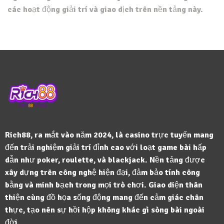
các hoạt động giải trí và giao dịch trên nền tảng này.
Rich88
, ra mắt vào năm 2024, là casino trực tuyến mang
đến trải nghiệm giải trí đỉnh cao với loạt game bài hấp
dẫn như poker, roulette, và blackjack. Nền tảng được
xây dựng trên công nghệ hiện đại, đảm bảo tính công
bằng và minh bạch trong mọi trò chơi. Giao diện thân
thiện cùng đồ họa sống động mang đến cảm giác chân
thực, tạo nên sự hồi hộp không khác gì sòng bài ngoài
đời.