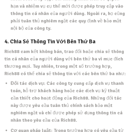
hạn và nhiệm vụ cụ thể mới được phép truy cập vào
thông tin cá nhân của người dùng. Ngoài ra, họ cũng
phải tuân thủ nghiêm ngặt các quy định về bảo mật
nội bộ của công ty.
4.
Chia Sẻ Thông Tin Với Bên Thứ Ba
Rich88 cam kết không bán, trao đổi hoặc chia sẻ thông
tin cá nhân của người dùng với bên thứ ba vì mục đích
thương mại. Tuy nhiên, trong một số trường hợp,
Rich88 có thể chia sẻ thông tin với các bên thứ ba như:
Đối tác dịch vụ
: Các công ty cung cấp dịch vụ thanh
toán, hỗ trợ khách hàng hoặc các dịch vụ kỹ thuật
cần thiết cho hoạt động của Rich88. Những đối tác
này được yêu cầu tuân thủ chính sách bảo mật
nghiêm ngặt và chỉ được phép sử dụng thông tin cá
nhân theo yêu cầu của Rich88.
Cơ quan pháp luật
: Trong trường hợp có yêu cầu từ