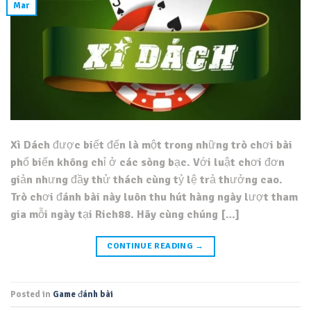
Mar
Xì Dách được biết đến là một trong những trò chơi bài
phổ biến không chỉ ở các sòng bạc. Với luật chơi đơn
giản nhưng đầy thử thách cùng tỷ lệ trả thưởng cao.
Trò chơi đánh bài này luôn thu hút hàng ngày lượt tham
gia mỗi ngày tại Rich88. Hãy cùng chúng […]
CONTINUE READING
→
Posted in
Game đánh bài