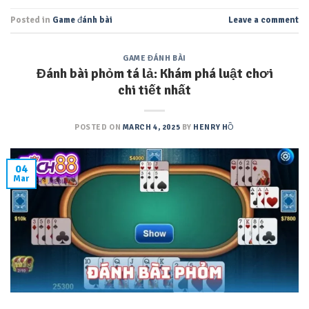
Posted in
Game đánh bài
Leave a comment
GAME ĐÁNH BÀI
Đánh bài phỏm tá lả: Khám phá luật chơi
chi tiết nhất
POSTED ON
MARCH 4, 2025
BY
HENRY HỒ
04
Mar