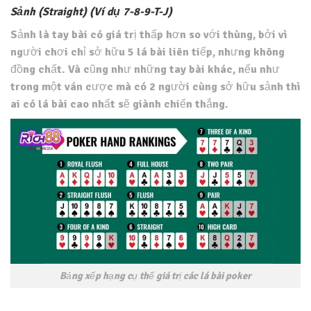
Sảnh (Straight) (Ví dụ 7-8-9-T-J)
Sảnh là tay bài có giá trị thấp hơn so với thùng, bởi vì
người chơi chỉ sở hữu 5 lá bài liên tiếp, nhưng không
đồng chất. Và cũng như những tay bài khác, nếu như
trong một ván cược mà có 2 người cùng sở hữu sảnh thì
ai có lá bài cao nhất sẽ giành chiến thắng.
Bảng xếp hạng cụ thể giá trị các lá bài poker