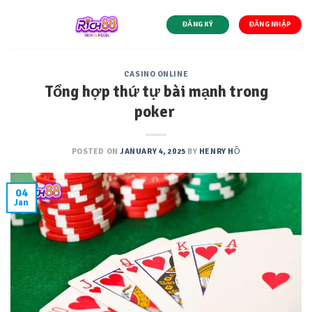
Skip
to
ĐĂNG KÝ
ĐĂNG NHẬP
content
CASINO ONLINE
Tổng hợp thứ tự bài mạnh trong
poker
POSTED ON
JANUARY 4, 2025
BY
HENRY HỒ
04
Jan