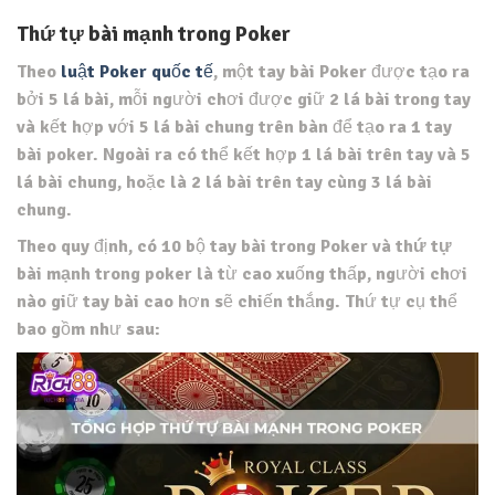
Thứ tự bài mạnh trong Poker
Theo
luật Poker quốc tế
, một tay bài Poker được tạo ra
bởi 5 lá bài, mỗi người chơi được giữ 2 lá bài trong tay
và kết hợp với 5 lá bài chung trên bàn để tạo ra 1 tay
bài poker. Ngoài ra có thể kết hợp 1 lá bài trên tay và 5
lá bài chung, hoặc là 2 lá bài trên tay cùng 3 lá bài
chung.
Theo quy định, có 10 bộ tay bài trong Poker và
thứ tự
bài mạnh trong poker
là từ cao xuống thấp, người chơi
nào giữ tay bài cao hơn sẽ chiến thắng. Thứ tự cụ thể
bao gồm như sau: