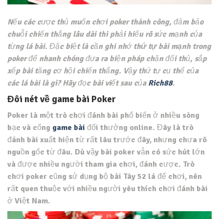
Nếu các cược thủ muốn chơi poker thành công, đảm bảo
chuỗi chiến thắng lâu dài thì phải hiểu rõ sức mạnh của
từng lá bài. Đặc biệt là cần ghi nhớ
thứ tự bài mạnh trong
poker
để nhanh chóng đưa ra biện pháp chặn đối thủ, sắp
xếp bài tăng cơ hội chiến thắng. Vậy thứ tự cụ thể của
các lá bài là gì? Hãy đọc bài viết sau của
Rich88
.
Đôi nét về game bài Poker
Poker là một trò chơi đánh bài phổ biến ở nhiều sòng
bạc và cổng
game bài
đổi thưởng online. Đây là trò
đánh bài xuất hiện từ rất lâu trước đây, nhưng chưa rõ
nguồn gốc từ đâu. Dù vậy bài poker vẫn có sức hút lớn
và được nhiều người tham gia chơi, đánh cược. Trò
chơi poker cũng sử dụng bộ bài Tây 52 lá để chơi, nên
rất quen thuộc với nhiều người yêu thích chơi đánh bài
ở Việt Nam.