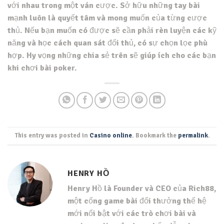
với nhau trong một ván cược. Sở hữu những tay bài
mạnh luôn là quyết tâm và mong muốn của từng cược
thủ. Nếu bạn muốn có được sẽ cần phải rèn luyện các kỹ
năng và học cách quan sát đối thủ, có sự chọn lọc phù
hợp. Hy vọng những chia sẻ trên sẽ giúp ích cho các bạn
khi chơi bài poker.
This entry was posted in
Casino online
. Bookmark the
permalink
.
HENRY HỒ
Henry Hồ là Founder và CEO của Rich88,
một cổng game bài đổi thưởng thế hệ
mới nổi bật với các trò chơi bài và