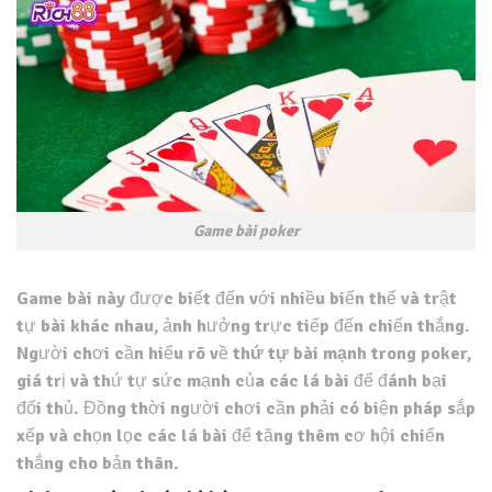
Game bài poker
Game bài này được biết đến với nhiều biến thể và trật
tự bài khác nhau, ảnh hưởng trực tiếp đến chiến thắng.
Người chơi cần hiểu rõ về
thứ tự bài mạnh trong poker,
giá trị và thứ tự sức mạnh của các lá bài để đánh bại
đối thủ. Đồng thời người chơi cần phải có biện pháp sắp
xếp và chọn lọc các lá bài để tăng thêm cơ hội chiến
thắng cho bản thân.